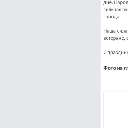
дне. Наро
сильная э
города.
Наша сила 
ветеране, 
С праздни
Фото на г