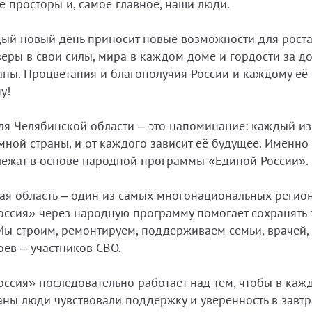
е просторы и, самое главное, наши люди.
дый новый день приносит новые возможности для рост
веры в свои силы, мира в каждом доме и гордости за д
аны. Процветания и благополучия России и каждому её
у!
ля Челябинской области – это напоминание: каждый из
мной страны, и от каждого зависит её будущее. Именно 
лежат в основе народной программы «Единой России».
ая область – один из самых многонациональных регион
оссия» через народную программу помогает сохранять 
Мы строим, ремонтируем, поддерживаем семьи, врачей, 
оев – участников СВО.
оссия» последовательно работает над тем, чтобы в каж
аны люди чувствовали поддержку и уверенность в завт