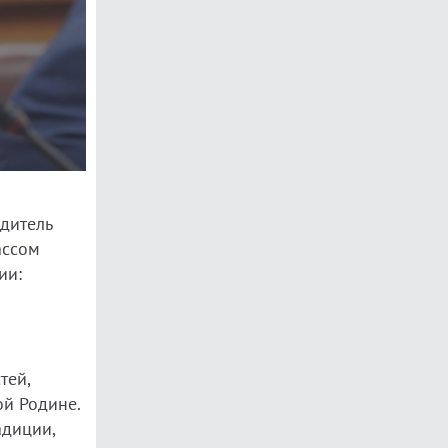
дитель
ассом
ии:
тей,
ой Родине.
адиции,