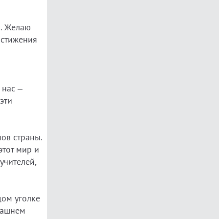
а. Желаю
остижения
 нас –
эти
ов страны.
этот мир и
учителей,
дом уголке
рашнем