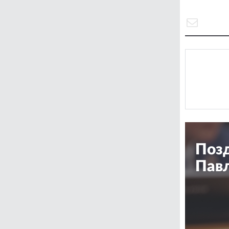
Позд
Павл