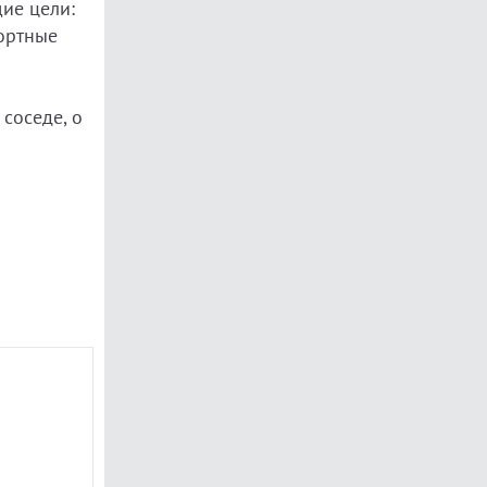
щие цели:
ортные
 соседе, о