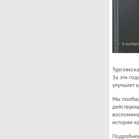
6 октября
Тургоякск
За эти год
улучшает 
Мы пообща
действующ
воспомина
истории е
Подробнее