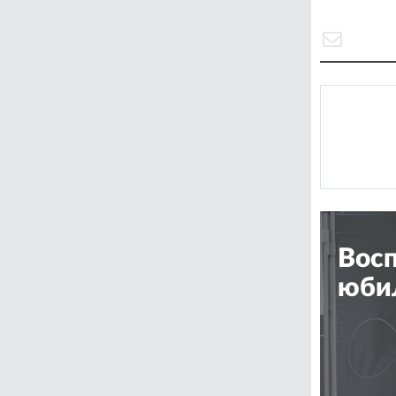
Восп
юби