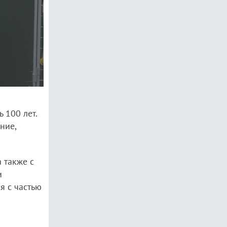
 100 лет.
ние,
 также с
и
я с частью